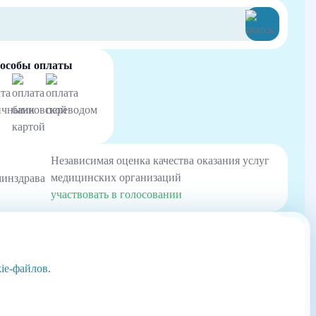
особы оплаты
Независимая оценка качества оказания услуг
медицинских организаций
участвовать в голосовании
шаетесь с использованием данных технологий. Условия обработки данных
м покинуть наш Сайт.
является офертой
ия.
ie-файлов.
 в оказании медицинской и информационной помощи больным.