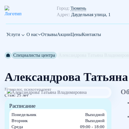
Город:
Тюмень
Адрес:
Даудельная улица, 1
Услуги
О нас
Отзывы
Акции
Цены
Контакты
Специалисты центра
Александрова Татьяна Владимиро
Александрова Татьян
Нарколог, психотерапевт
Об
Стаж: 25 лет
Расписание
Понедельник
Выходной
Вторник
Выходной
Среда
09:00 - 18:00