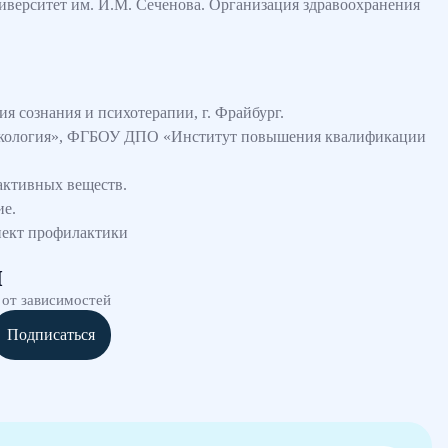
верситет им. И.М. Сеченова. Организация здравоохранения
я сознания и психотерапии, г. Фрайбург.
аркология», ФГБОУ ДПО «Институт повышения квалификации
активных веществ.
ие.
спект профилактики
и
 от зависимостей
Подписаться