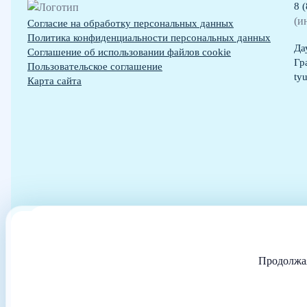
8 
(и
Согласие на обработку персональных данных
Политика конфиденциальности персональных данных
Да
Cоглашение об использовании файлов cookie
Гр
Пользовательское соглашение
ty
Карта сайта
Сайт использует файлы cookies и другие сервисы сбора технических да
Посетителей сайта с
Весь контент, р
Ин
Продолжая
Сайт принадлежит частной компании, не размещающей на нё