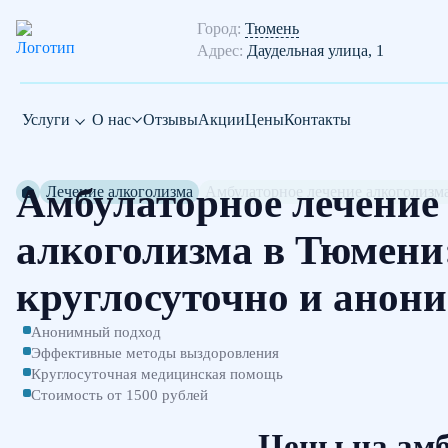
Город:
Тюмень
Адрес:
Даудельная улица, 1
Услуги
О нас
Отзывы
Акции
Цены
Контакты
Амбулаторное лечение
Лечение алкоголизма
Амбулаторное лечение алкоголизм
алкоголизма в Тюмени
круглосуточно и анон
Анонимный подход
Эффективные методы выздоровления
Круглосуточная медицинская помощь
Стоимость от 1500 рублей
Цены на амб