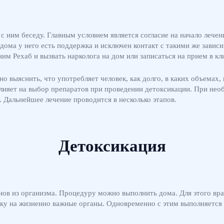
с ним беседу. Главным условием является согласие на начало лече
, дома у него есть поддержка и исключен контакт с такими же зави
им Рехаб и вызвать нарколога на дом или записаться на прием в кл
о выяснить, что употребляет человек, как долго, в каких объемах,
влияет на выбор препаратов при проведении детоксикации. При нео
. Дальнейшее лечение проводится в несколько этапов.
Детоксикация
ов из организма. Процедуру можно выполнить дома. Для этого врач
зку на жизненно важные органы. Одновременно с этим выполняетс