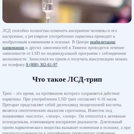
ЛСД способно полностью изменить восприятие человека и его
настроение, а регулярное употребление наркотика приводит к
необратимым изменениям в психике. В Центре
реабилитации
наркомании
и других зависимостей в Тюмени проводится лечение
зависимости от LSD по индивидуальной программе с соблюдением
анонимности. Записаться на прием и получить консультацию можно
по телефону
8 (800) 302-61-97
.
Что такое ЛСД-трип
Трип – это время, на протяжение которого сохраняется действие
наркотика. При употреблении LSD трип составляет 6-16 часов.
Препарат представляет собой диэтиламид лизергиновой кислоты,
является синтетическим аналогом серотонина. Известен под
названиями «кислота», «лизер», «лазер». Он относится к активным
психоделикам, изменяющим восприятие реальности. Длительный
приём наркотического вещества вызывает изменения в психике, а при
предрасположенности к шизофрении провоцирует появление