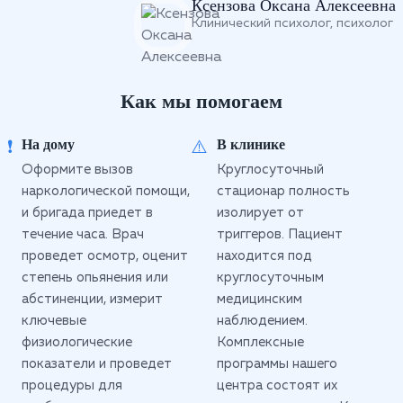
Ксензова Оксана Алексеевна
Клинический психолог, психолог
Как мы помогаем
На дому
В клинике
❗
⚠️
Оформите вызов
Круглосуточный
наркологической помощи,
стационар полность
и бригада приедет в
изолирует от
течение часа. Врач
триггеров. Пациент
проведет осмотр, оценит
находится под
степень опьянения или
круглосуточным
абстиненции, измерит
медицинским
ключевые
наблюдением.
физиологические
Комплексные
показатели и проведет
программы нашего
процедуры для
центра состоят их