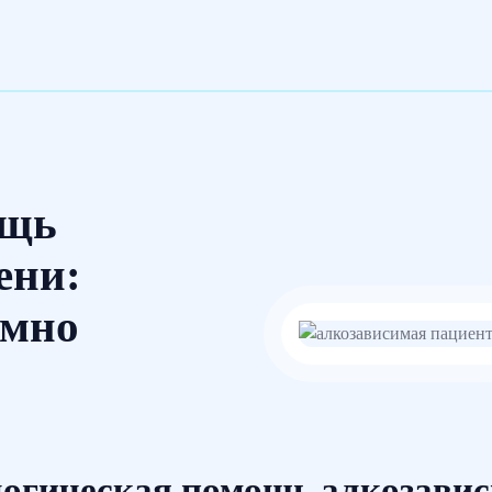
ощь
ени:
имно
логическая помощь алкозави