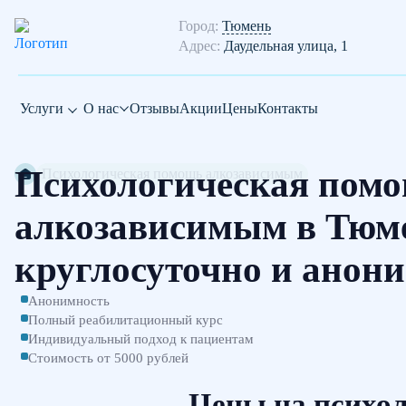
Город:
Тюмень
Адрес:
Даудельная улица, 1
Услуги
О нас
Отзывы
Акции
Цены
Контакты
Психологическая пом
Психологическая помощь алкозависимым
алкозависимым в Тюм
круглосуточно и анон
Анонимность
Полный реабилитационный курс
Индивидуальный подход к пациентам
Стоимость от 5000 рублей
Цены на психо