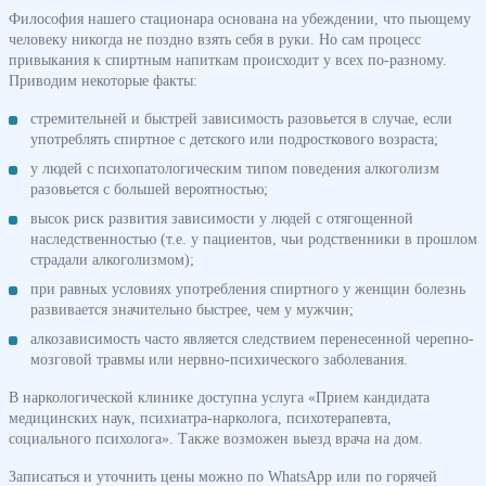
Философия нашего стационара основана на убеждении, что пьющему
человеку никогда не поздно взять себя в руки. Но сам процесс
привыкания к спиртным напиткам происходит у всех по-разному.
Приводим некоторые факты:
стремительней и быстрей зависимость разовьется в случае, если
употреблять спиртное с детского или подросткового возраста;
у людей с психопатологическим типом поведения алкоголизм
разовьется с большей вероятностью;
высок риск развития зависимости у людей с отягощенной
наследственностью (т.е. у пациентов, чьи родственники в прошлом
страдали алкоголизмом);
при равных условиях употребления спиртного у женщин болезнь
развивается значительно быстрее, чем у мужчин;
алкозависимость часто является следствием перенесенной черепно-
мозговой травмы или нервно-психического заболевания.
В наркологической клинике доступна услуга «Прием кандидата
медицинских наук, психиатра-нарколога, психотерапевта,
социального психолога». Также возможен выезд врача на дом.
Записаться и уточнить цены можно по WhatsApp или по горячей